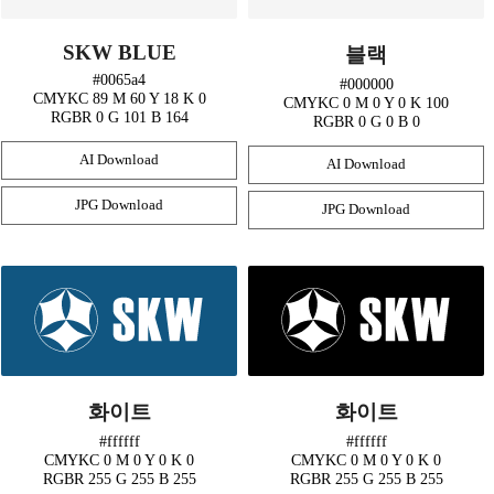
SKW BLUE
블랙
#0065a4
#000000
CMYK
C 89
M 60
Y 18
K 0
CMYK
C 0
M 0
Y 0
K 100
RGB
R 0
G 101
B 164
RGB
R 0
G 0
B 0
AI Download
AI Download
JPG Download
JPG Download
화이트
화이트
#ffffff
#ffffff
CMYK
C 0
M 0
Y 0
K 0
CMYK
C 0
M 0
Y 0
K 0
RGB
R 255
G 255
B 255
RGB
R 255
G 255
B 255