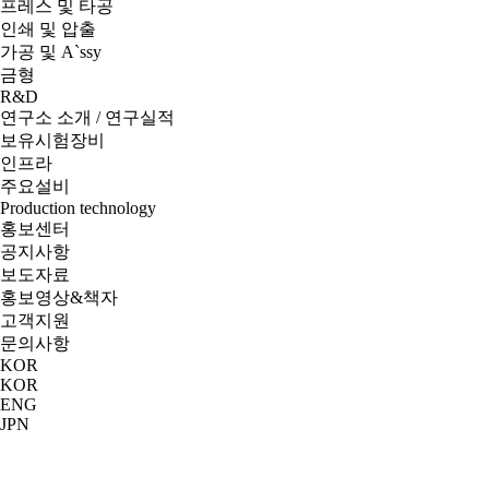
프레스 및 타공
인쇄 및 압출
가공 및 A`ssy
금형
R&D
연구소 소개 / 연구실적
보유시험장비
인프라
주요설비
Production technology
홍보센터
공지사항
보도자료
홍보영상&책자
고객지원
문의사항
KOR
KOR
ENG
JPN